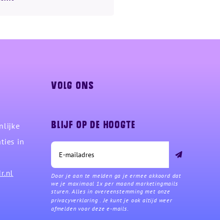
Volg ons
nlijke
Blijf op de hoogte
ties in
Aanmelden
r.nl
Door je aan te melden ga je ermee akkoord dat
we je maximaal 1x per maand marketingmails
sturen. Alles in overeenstemming met onze
privacyverklaring
. Je kunt je ook altijd weer
afmelden voor deze e-mails.