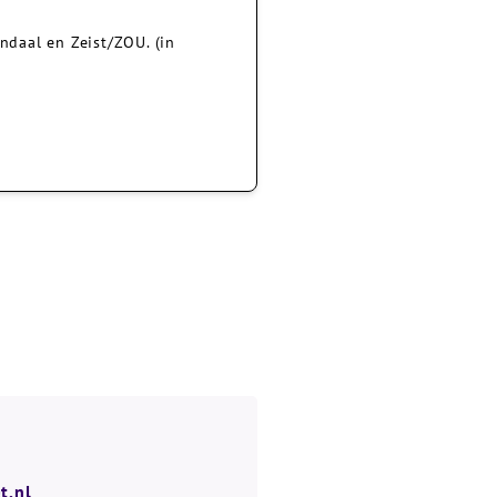
daal en Zeist/ZOU. (in
t.nl