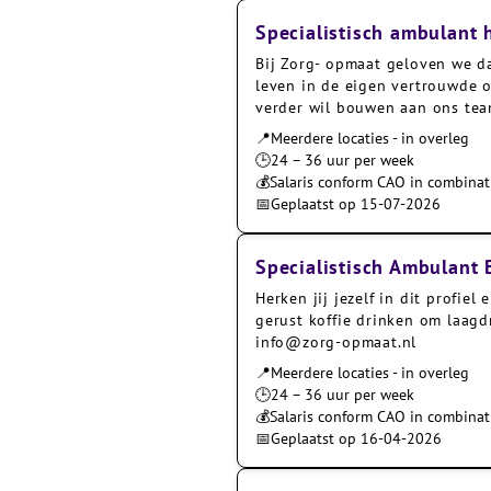
Specialistisch ambulant 
Bij Zorg- opmaat geloven we da
leven in de eigen vertrouwde 
verder wil bouwen aan ons te
📍
Meerdere locaties - in overleg
🕒
24 – 36 uur per week
💰
Salaris conform CAO in combinat
📅
Geplaatst op 15-07-2026
Specialistisch Ambulant
Herken jij jezelf in dit profi
gerust koffie drinken om laagd
info@zorg-opmaat.nl
📍
Meerdere locaties - in overleg
🕒
24 – 36 uur per week
💰
Salaris conform CAO in combinat
📅
Geplaatst op 16-04-2026