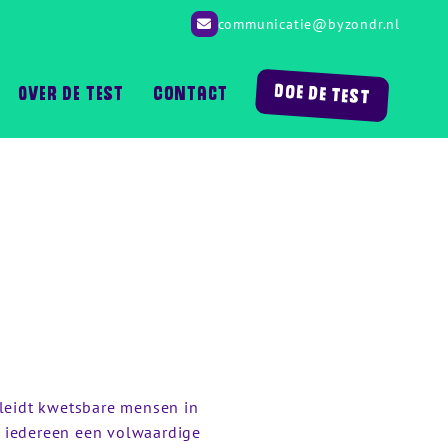
communicatie@byzondr.nl
Doe de test
Over de test
Contact
eleidt kwetsbare mensen in
t iedereen een volwaardige