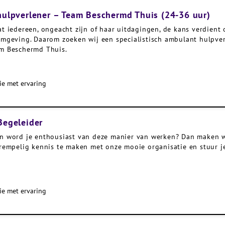
hulpverlener – Team Beschermd Thuis (24-36 uur)
t iedereen, ongeacht zijn of haar uitdagingen, de kans verdient 
omgeving. Daarom zoeken wij een specialistisch ambulant hulpve
am Beschermd Thuis.
ie met ervaring
 Begeleider
el en word je enthousiast van deze manier van werken? Dan maken
rempelig kennis te maken met onze mooie organisatie en stuur je
ie met ervaring